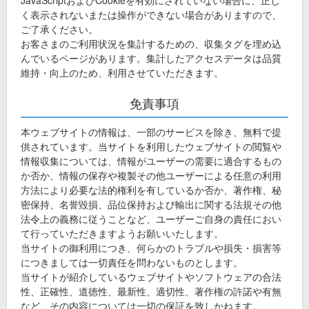
JavaScriptおよびCookieを有効にされていない場合に、正し
く表示されないまたは操作ができない場合がありますので、
ご了承ください。
お客さまのご利用状況を集計するための、収集タグを埋め込
んでいるページがあります。集計したアクセスデータは品質
維持・向上のため、利用させていただきます。
免責事項
本ウェブサイトの情報は、一部のサービスを除き、無料で提
供されています。当サイトを利用したウェブサイトの閲覧や
情報収集については、情報がユーザーの需要に適合するもの
か否か、情報の保存や複製その他ユーザーによる任意の利用
方法により必要な法的権利を有しているか否か、著作権、秘
密保持、名誉毀損、品位保持および輸出に関する法規その他
法令上の義務に従うことなど、ユーザーご自身の責任におい
て行っていただきますようお願いいたします。
当サイトの御利用につき、何らかのトラブルや損失・損害等
につきましては一切責任を問わないものとします。
当サイトが紹介しているウェブサイトやソフトウェアの合法
性、正確性、道徳性、最新性、適切性、著作権の許諾や有無
など、その内容については一切の保証を致しかねます。